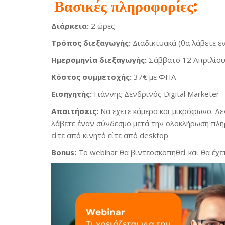
Βασικές πληροφορίες:
Διάρκεια:
2 ώρες
Τρόπος διεξαγωγής:
Διαδικτυακά (θα λάβετε έ
Ημερομηνία διεξαγωγής:
Σάββατο 12 Απριλίου
Kόστος συμμετοχής:
37€ με ΦΠΑ
Εισηγητής:
Γιάννης Δενδρινός Digital Marketer
Απαιτήσεις:
Να έχετε κάμερα και μικρόφωνο. Δε
λάβετε έναν σύνδεσμο μετά την ολοκλήρωσή πληρ
είτε από κινητό είτε από desktop
Bonus:
Το webinar θα βιντεοσκοπηθεί και θα έχ