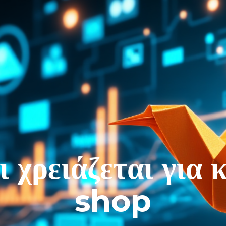
 χρειάζεται για 
shop