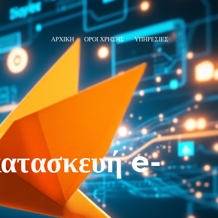
ΑΡΧΙΚΗ
ΌΡΟΙ ΧΡΉΣΗΣ
ΥΠΗΡΕΣΊΕΣ
κατασκευή e-