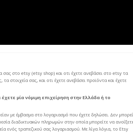
 σας στο etsy (etsy shop) και οτι έχετε ανεβάσει στο etsy τα
, τα στοιχεία σας, και οτι έχετε ανεβάσει προϊόντα και έχετε
 έχετε μία νόμιμη επιχείρηση στην Ελλάδα ή το
είαν με έμβασμα στο λογαριασμό που έχετε δηλώσει. Δεν μπορε
ηρεσία διαδικτυακών πληρωμών στην οποία μπορείτε να ανοίξετ
ία ενός τραπεζικού σας λογαριασμού. Με λίγα λόγια, το Etsy