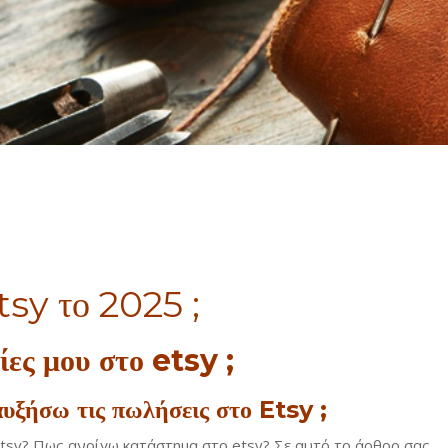
tsy το 2025 ;
ες μου στο etsy ;
 αυξήσω τις πωλήσεις στο Etsy ;
etsy? Πως ανοίγω κατάστημα στο etsy? Σε αυτό το άρθρο σας