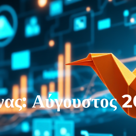
ας:
Αύγουστος 