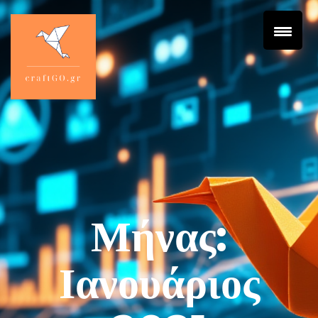
Μήνας:
Ιανουάριος