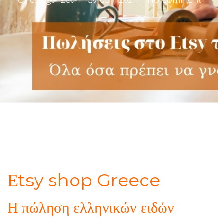
Εtsy shop Greece
Η πώληση ελληνικών ειδών