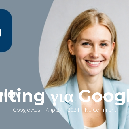
lting για Goog
Google Ads
| Απρ 27 | 2024 | No Comment