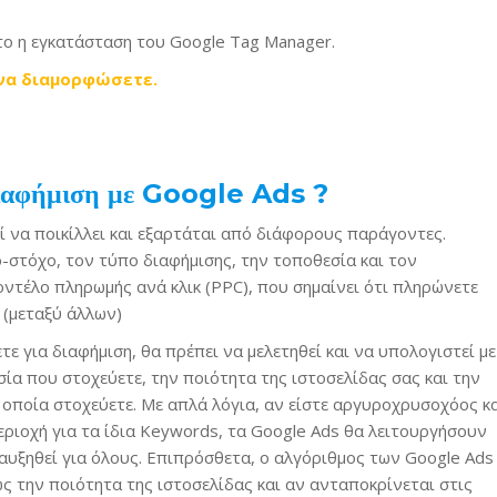
ητο η εγκατάσταση του Google Tag Manager.
 να διαμορφώσετε.
 διαφήμιση με Google Ads ?
ί να ποικίλλει και εξαρτάται από διάφορους παράγοντες.
ό-στόχο, τον τύπο διαφήμισης, την τοποθεσία και τον
οντέλο πληρωμής ανά κλικ (PPC), που σημαίνει ότι πληρώνετε
 (μεταξύ άλλων)
τε για διαφήμιση, θα πρέπει να μελετηθεί και να υπολογιστεί με
ία που στοχεύετε, την ποιότητα της ιστοσελίδας σας και την
 οποία στοχεύετε. Με απλά λόγια, αν είστε αργυροχρυσοχόος κ
εριοχή για τα ίδια Keywords, τα Google Ads θα λειτουργήσουν
 αυξηθεί για όλους. Επιπρόσθετα, ο αλγόριθμος των Google Ads
ς την ποιότητα της ιστοσελίδας και αν ανταποκρίνεται στις